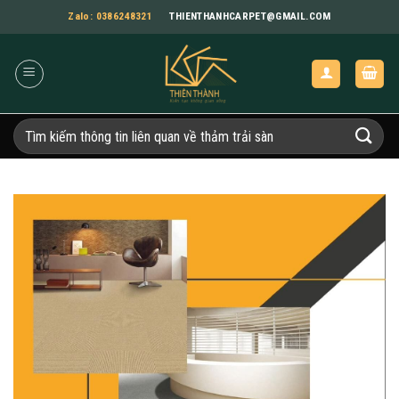
Bỏ
Zalo: 0386248321
THIENTHANHCARPET@GMAIL.COM
qua
nội
dung
Tìm
kiếm: