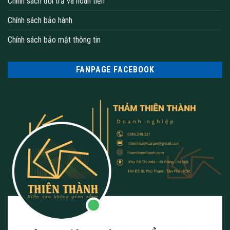
Chính sách đổi trả và hoàn tiền
Chính sách bảo hành
Chính sách bảo mật thông tin
FANPAGE FACEBOOK
tham trai san văn phòng cao cấp
Bạn hãy theo dõi Website
thamthienthanh
và fanpage
Thảm
Thiên Thành
để được cập nhật nhiều thông tin hữu ích hơn
nhé.
___________________________________________________