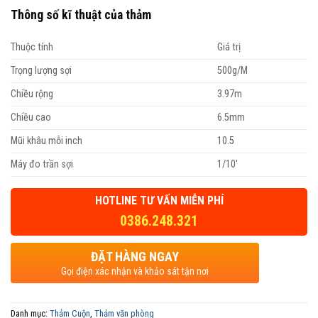
Thông số kĩ thuật của thảm
Thuộc tính
Giá trị
Trọng lượng sợi
500g/M
Chiều rộng
3.97m
Chiều cao
6.5mm
Mũi khâu mỗi inch
10.5
Máy đo trần sợi
1/10′
HOTLINE TƯ VẤN MIỄN PHÍ
0386.248.321
ĐẶT HÀNG NGAY
Gọi điện xác nhận và khảo sát tận nơi
Danh mục:
Thảm Cuộn
,
Thảm văn phòng