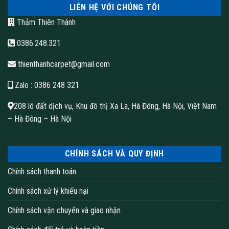
LIÊN HỆ VỚI CHÚNG TÔI
Thuộc tính
Giá trị
Thảm Thiên Thành
Trọng lượng sợi
500g/M
0386.248.321
Chiều rộng
3.97m
thienthanhcarpet@gmail.com
Chiều cao
6.5mm
Mũi khâu mỗi inch
10.5
Zalo
: 0386 248 321
Máy đo trần sợi
1/10′
208 lô đất dịch vụ, Khu đô thị Xa La, Hà Đông, Hà Nội, Việt Nam
– Hà Đông – Hà Nội
CHÍNH SÁCH VÀ QUY ĐỊNH
Chính sách thanh toán
Chính sách xử lý khiếu nại
Chính sách vận chuyển và giao nhận