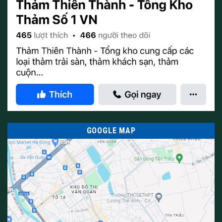
Thảm Thiên Thành
Hotline: 0386248321
Fanpage:
Thảm Thiên Thành
Địa chỉ: 208 lô đất dịch vụ, Khu đô thị Xa La, Hà Đông, Hà Nội,
Việt Nam.
0/5
(0 Reviews)
0/5
(0 Reviews)
GOOGLE MAP
0/5
(0 Reviews)