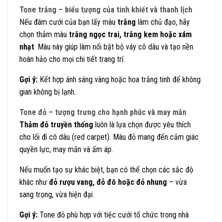
Tone trắng – biểu tượng của tinh khiết và thanh lịch
Nếu đám cưới của bạn lấy màu
trắng
làm chủ đạo, hãy
chọn thảm màu
trắng ngọc trai, trắng kem hoặc xám
nhạt
. Màu này giúp làm nổi bật bộ váy cô dâu và tạo nền
hoàn hảo cho mọi chi tiết trang trí.
Gợi ý:
Kết hợp ánh sáng vàng hoặc hoa trắng tinh để không
gian không bị lạnh.
Tone đỏ – tượng trưng cho hạnh phúc và may mắn
Thảm đỏ truyền thống
luôn là lựa chọn được yêu thích
cho lối đi cô dâu (red carpet). Màu đỏ mang đến cảm giác
quyền lực, may mắn và ấm áp.
Nếu muốn tạo sự khác biệt, bạn có thể chọn các sắc độ
khác như
đỏ rượu vang, đỏ đô hoặc đỏ nhung
– vừa
sang trọng, vừa hiện đại.
Gợi ý:
Tone đỏ phù hợp với tiệc cưới tổ chức trong nhà