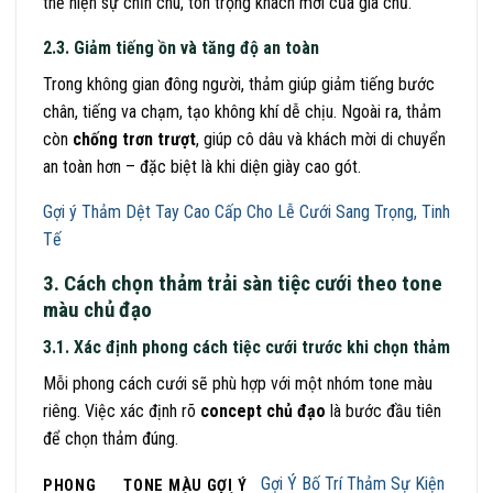
thể hiện sự chỉn chu, tôn trọng khách mời của gia chủ.
2.3. Giảm tiếng ồn và tăng độ an toàn
Trong không gian đông người, thảm giúp giảm tiếng bước
chân, tiếng va chạm, tạo không khí dễ chịu. Ngoài ra, thảm
còn
chống trơn trượt
, giúp cô dâu và khách mời di chuyển
an toàn hơn – đặc biệt là khi diện giày cao gót.
Gợi ý Thảm Dệt Tay Cao Cấp Cho Lễ Cưới Sang Trọng, Tinh
Tế
3. Cách chọn thảm trải sàn tiệc cưới theo tone
màu ch
ủ đạo
3.1. Xác định phong cách tiệc cưới trước khi chọn thảm
Mỗi phong cách cưới sẽ phù hợp với một nhóm tone màu
riêng. Việc xác định rõ
concept chủ đạo
là bước đầu tiên
để chọn thảm đúng.
Gợi Ý Bố Trí Thảm Sự Kiện
PHONG
TONE MÀU GỢI Ý