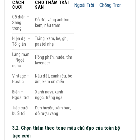
CÁCH
CHO THẢM TRẢI
Ngoài Trời – Chống Trơn
CƯỚI
SÀN
Cổ điển –
Đỏ đô, vàng ánh kim,
Sang
kem, nâu trầm
trọng
Hiện đại –
Trắng, xám, be, ghi,
Tối giản
pastel nhẹ
Lãng mạn
Hồng phấn, nude, tím
– Ngọt
lavender
ngào
Vintage –
Nâu đất, xanh rêu, be
Rustic
ấm, kem cổ điển
Biển –
Xanh navy, xanh
Ngoài trời
ngọc, trắng ngà
Tiệc cưới
Đen huyền, xám bạc,
buổi tối
đỏ rượu vang
3.2. Chọn thảm theo tone màu chủ đạo của toàn bộ
tiệc cưới