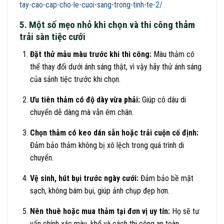
tay-cao-cap-cho-le-cuoi-sang-trong-tinh-te-2/
5. Một số mẹo nhỏ khi chọn và thi công thảm
trải sàn tiệc cưới
Đặt thử mẫu màu trước khi thi công:
Màu thảm có
thể thay đổi dưới ánh sáng thật, vì vậy hãy thử ánh sáng
của sảnh tiệc trước khi chọn.
Ưu tiên thảm có độ dày vừa phải:
Giúp cô dâu di
chuyển dễ dàng mà vẫn êm chân.
Chọn thảm có keo dán sẵn hoặc trải cuộn cố định:
Đảm bảo thảm không bị xô lệch trong quá trình di
chuyển.
Vệ sinh, hút bụi trước ngày cưới:
Đảm bảo bề mặt
sạch, không bám bụi, giúp ảnh chụp đẹp hơn.
Nên thuê hoặc mua thảm tại đơn vị uy tín:
Họ sẽ tư
vấn chính xác màu, khổ và cách thi công an toàn.