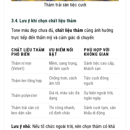
Thảm trải sàn tiệc cưới
3.4. Lưu ý khi chọn chất liệu thảm
Tone màu đẹp chưa đủ,
chất liệu thảm
cũng ảnh hưởng
trực tiếp đến thẩm mỹ và cảm giác di chuyển.
CHẤT LIỆU THẢM
ƯU ĐIỂM NỔI
PHÙ HỢP VỚI
PHỔ BIẾN
BẬT
KHÔNG GIAN
Thảm nỉ mịn
Mềm, sang trọng,
Sảnh tiệc cao cấp,
(Velvet)
dễ làm sạch
khách sạn
Chống trơn, cách
Tiệc cưới đông
Thảm len tổng hợp
âm tốt
người
Giá rẻ, màu sắc đa
Sự kiện ngoài trời,
Thảm polyester
dạng
ngắn ngày
Thảm trải sàn có
Thi công nhanh,
Sảnh cưới tạm, sân
keo dán sẵn
cố định chắc
khấu di động
Lưu ý nhỏ:
Nếu tổ chức ngoài trời, nên chọn thảm có khả