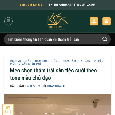
Bỏ
Zalo: 0386248321
THIENTHANHCARPET@GMAIL.COM
qua
nội
dung
Tìm
kiếm:
DỊCH VỤ
,
DỰ ÁN
,
THẢM HỘI TRƯỜNG
,
THẢM TẤM TRẢI SÀN
,
TIN TỨC
MỚI
,
TƯ VẤN MIỄN PHÍ
Mẹo chọn thảm trải sàn tiệc cưới theo
tone màu chủ đạo
ĐĂNG VÀO
07/10/2025
BỞI
QUANTRIWEB
07
Th10