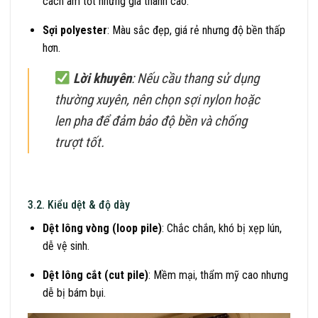
cách âm tốt nhưng giá thành cao.
Sợi polyester
: Màu sắc đẹp, giá rẻ nhưng độ bền thấp
hơn.
Lời khuyên
: Nếu cầu thang sử dụng
thường xuyên, nên chọn sợi nylon hoặc
len pha để đảm bảo độ bền và chống
trượt tốt.
3.2. Kiểu dệt & độ dày
Dệt lông vòng (loop pile)
: Chắc chắn, khó bị xẹp lún,
dễ vệ sinh.
Dệt lông cắt (cut pile)
: Mềm mại, thẩm mỹ cao nhưng
dễ bị bám bụi.