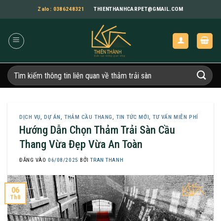
Bỏ
Zalo: 0386248321
THIENTHANHCARPET@GMAIL.COM
qua
nội
dung
Tìm
kiếm:
DỊCH VỤ
,
DỰ ÁN
,
THẢM CẦU THANG
,
TIN TỨC MỚI
,
TƯ VẤN MIỄN PHÍ
Hướng Dẫn Chọn Thảm Trải Sàn Cầu
Thang Vừa Đẹp Vừa An Toàn
ĐĂNG VÀO
06/08/2025
BỞI
TRAN THANH
06
Th8